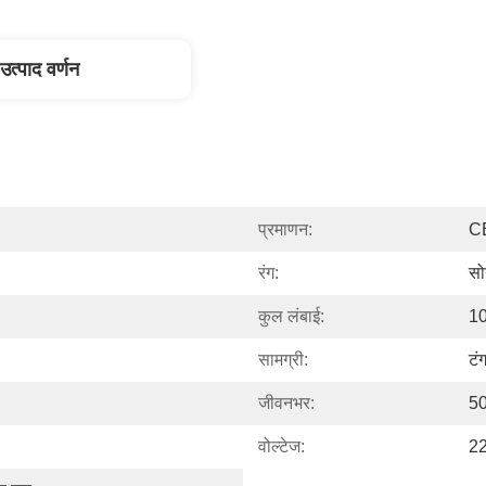
उत्पाद वर्णन
प्रमाणन:
C
रंग:
सो
कुल लंबाई:
10
सामग्री:
टंग
जीवनभर:
50
वोल्टेज:
2