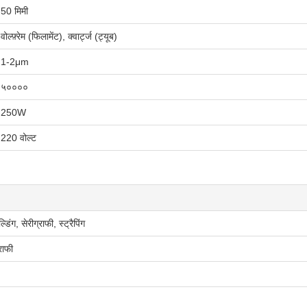
50 मिमी
वोल्फ़्रेम (फिलामेंट), क्वार्ट्ज (ट्यूब)
1-2μm
५००००
250W
220 वोल्ट
्डिंग, सेरीग्राफी, स्ट्रैपिंग
राफी