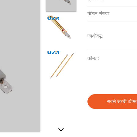
मॉडल संख्या:
एमओक्यू:
कीमत:
सबसे अच्छी कीमत