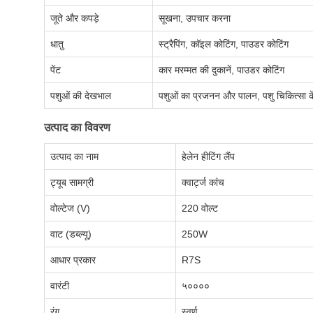
जूते और कपड़े
सूखना, उपचार करना
धातु
स्ट्रैपिंग, कॉइल कोटिंग, पाउडर कोटिंग
पेंट
कार मरम्मत की दुकानें, पाउडर कोटिंग
पशुओं की देखभाल
पशुओं का प्रजनन और पालन, पशु चिकित्सा केंद्
उत्पाद का विवरण
उत्पाद का नाम
हेलेन हीटिंग लैंप
ट्यूब सामग्री
क्वार्ट्ज कांच
वोल्टेज (V)
220 वोल्ट
वाट (डब्ल्यू)
250W
आधार प्रकार
R7S
वारंटी
५००००
रंग
स्वर्ण