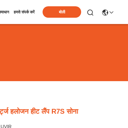
बोली
समाधान
हमसे संपर्क करें
्ट्ज हलोजन हीट लैंप R7S सोना
UVIR