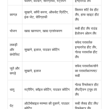
फॉर्मिंग, वेल्डिंग, सेरिग्राफी, स्ट्रैपिंग
इन्फ्रारेड लैंप
क्लियर शॉर्ट वेव हीट
सुखाने, कॉपी करना, ऑफसेट प्रिंटिंग,
कागज़
लैंप, हाफ व्हाइट हीट
इंक जेट, सेरिग्राफी
लैंप
रूबी हीट लैंप राउंड
भोजन
खाद्य खानपान, खाद्य प्रसंस्करण
हैलोजन ओवन लैंप
सफेद परावर्तक
लकड़ी
इन्फ्रारेड हीट लैंप,
और
सुखाने, इलाज, पाउडर कोटिंग
गोल्ड परावर्तक हीट
कंपोजिट
लैंप
सफेद परावर्तक/सोने
जूते और
सुखाने, इलाज
का परावर्तक/स्पष्ट/
कपड़े
रूबी
गोल्ड रिफ्लेक्टर हीट
धातु
स्ट्रैपिंग, कॉइल कोटिंग, पाउडर कोटिंग
लैंप/ट्विन ट्यूब IR
लैंप
ऑटोमोबाइल मरम्मत की दुकानें, पाउडर
रूबी जैक्ड हीट लैंप/
पेंट
कोटिंग
रिफ्लेक्टर लैंप