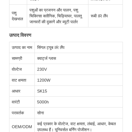
पशुओं का प्रजनन और पालन, पशु
पशु
चिकित्सा क्लीनिक, चिड़ियाघर, पालतू
रूबी IR लैंप
देखभाल
जानवरों की दुकानें और ब्यूटी पार्लर
उत्पाद विवरण
उत्पाद का नाम
सिंगल ट्यूब IR लैंप
सामग्री
क्वार्ट्ज ग्लास
वोल्टेज
230V
वाट क्षमता
1200W
आधार
SK15
वारंटी
5000h
परावर्तक
सोना
कई प्रकार के वोल्टेज, वाट क्षमता, लंबाई, आधार, केबल
OEM/ODM
उपलब्ध हैं। यूनिवर्सल बर्निंग पोजीशन।