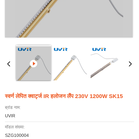
स्वर्ण लेपित क्वार्ट्ज IR हलोजन लैंप 230V 1200W SK15
ब्रांड नाम:
UVIR
मॉडल संख्या:
SZG100004