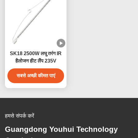
SK18 2500W लघु तरंग IR
हैलोजन हीट लैंप 235V
सबसे अच्छी कीमत पाएं
हमसे संपर्क करें
Guangdong Youhui Technology