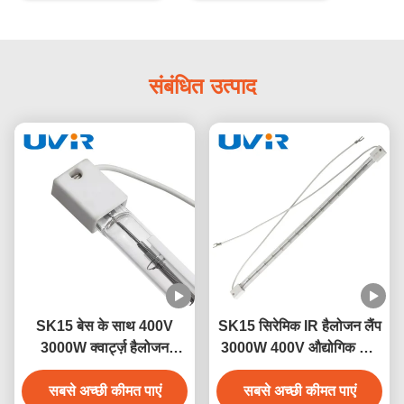
संबंधित उत्पाद
SK15 बेस के साथ 400V
SK15 सिरेमिक IR हैलोजन लैंप
3000W क्वार्ट्ज़ हैलोजन
3000W 400V औद्योगिक ताप
इन्फ्रारेड हीटर लैंप
के लिए
सबसे अच्छी कीमत पाएं
सबसे अच्छी कीमत पाएं