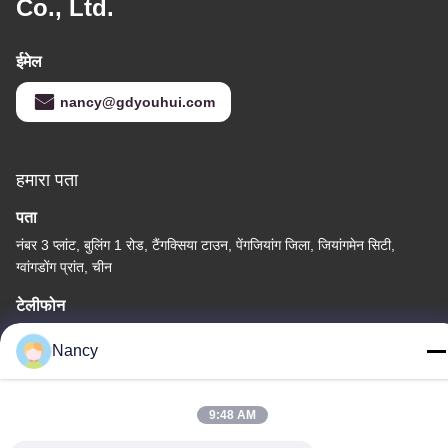
Co., Ltd.
ईमेल
nancy@gdyouhui.com
हमारा पता
पता
नंबर 3 प्लांट, बुलिंग 1 रोड, टैंगक्सिया टाउन, पेंगजियांग जिला, जियांगमेन सिटी,
ग्वांगडोंग प्रांत, चीन
टेलीफोन
86-0750-3210960
Nancy
9:48 AM