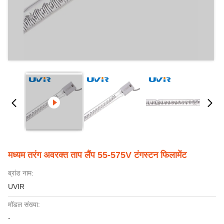
मध्यम तरंग अवरक्त ताप लैंप 55-575V टंगस्टन फिलामेंट
ब्रांड नाम:
UVIR
मॉडल संख्या:
-