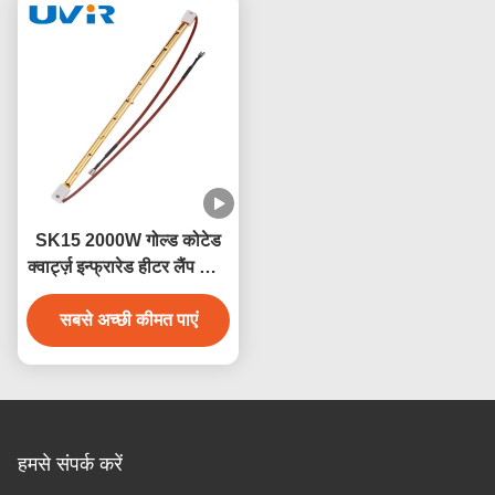
SK15 2000W गोल्ड कोटेड
क्वार्ट्ज़ इन्फ्रारेड हीटर लैंप सॉना
के लिए
सबसे अच्छी कीमत पाएं
हमसे संपर्क करें