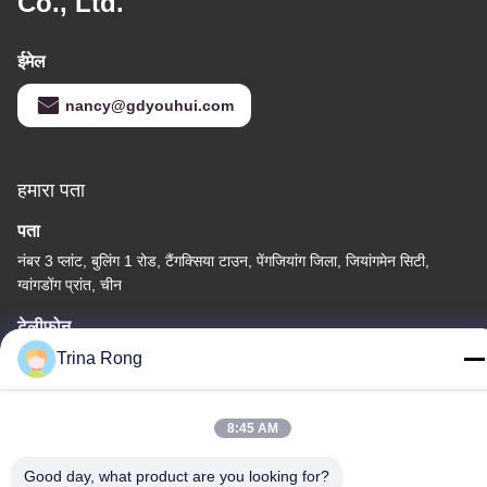
Co., Ltd.
ईमेल
nancy@gdyouhui.com
हमारा पता
पता
नंबर 3 प्लांट, बुलिंग 1 रोड, टैंगक्सिया टाउन, पेंगजियांग जिला, जियांगमेन सिटी,
ग्वांगडोंग प्रांत, चीन
टेलीफोन
86-0750-3210960
Trina Rong
8:45 AM
Good day, what product are you looking for?
गोपनीयता नीति
|
साइटमैप