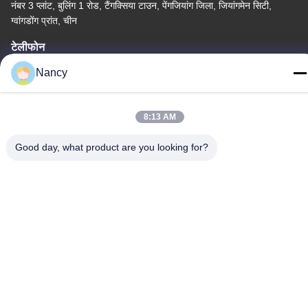
नंबर 3 प्लांट, बुलिंग 1 रोड, टैंगक्सिया टाउन, पेंगजियांग जिला, जियांगमेन सिटी,
ग्वांगडोंग प्रांत, चीन
टेलीफोन
86-0750-3210960
Nancy
8:13 AM
Good day, what product are you looking for?
गोपनीयता नीति
|
साइटमैप
चीन अच्छी गुणवत्ता आईआर हलोजन लैंप आपूर्तिकर्ता. कॉपीराइट © -2026
Guangdong Youhui Technology Co., Ltd. सभी अधिकार सुरक्षित हैं।