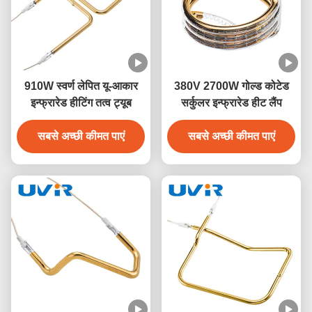
910W स्वर्ण लेपित यू-आकार
380V 2700W गोल्ड कोटेड
इन्फ्रारेड हीटिंग तत्व ट्यूब
सर्कुलर इन्फ्रारेड हीट लैंप
सबसे अच्छी कीमत पाएं
सबसे अच्छी कीमत पाएं